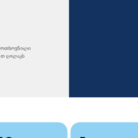
 მოთხოვნილი
ეთ ღილაკს