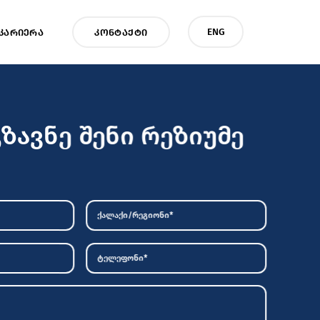
ENG
ᲙᲐᲠᲘᲔᲠᲐ
ᲙᲝᲜᲢᲐᲥᲢᲘ
ზავნე შენი რეზიუმე