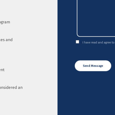
rogram
tes and
I have read and agree to
ent
onsidered an