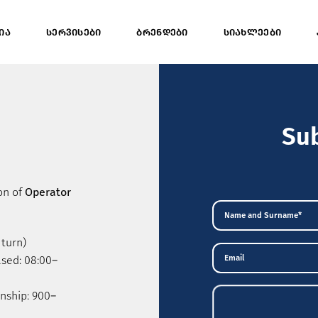
ᲘᲐ
ᲡᲔᲠᲕᲘᲡᲔᲑᲘ
ᲑᲠᲔᲜᲓᲔᲑᲘ
ᲡᲘᲐᲮᲚᲔᲔᲑᲘ
Su
on of
Operator
 turn)
ased: 08:00–
rnship: 900–