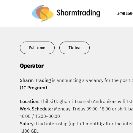
Skip
to
ᲙᲝᲛᲞᲐᲜ
content
Full time
Tbilisi
Operator
Sharm Trading
is announcing a vacancy for the positi
(1C Program)
.
Location:
Tbilisi (Dighomi, Luarsab Andronikashvili 1st
Work Schedule:
Monday–Friday 09:00–18:00 or shift-b
16:00 / 16:00–00:00
Salary:
Paid internship (up to 1 month); after the inte
1,100 GEL