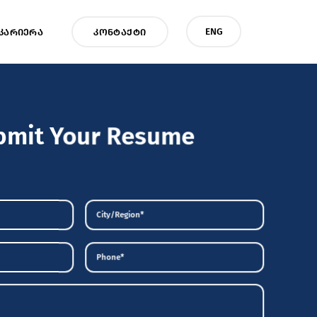
ENG
ᲙᲐᲠᲘᲔᲠᲐ
ᲙᲝᲜᲢᲐᲥᲢᲘ
bmit Your Resume